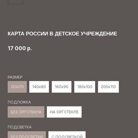
РАЗМЕР
120х70
140х80
160х90
180х100
200х110
ПОДЛОЖКА
БЕЗ ОРГСТЕКЛА
НА ОРГСТЕКЛЕ
ПОДСВЕТКА
БЕЗ ПОДСВЕТКИ
С ПОДСВЕТКОЙ
ЗAКАЗАТЬ ЭТУ КАРТУ
Многоуровневая карта России из дерева для
детского учреждения — это интерьерный декор,
сделанный с учётом ваших пожеланий и
интерьерных особенностей.
В ПРОБКЕ — +15% к стоимости