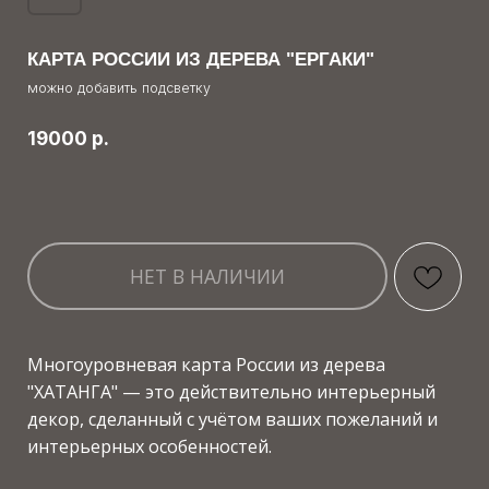
НЕТ В НАЛИЧИИ
Многоуровневая карта России из дерева
"ХАТАНГА" — это действительно интерьерный
декор, сделанный с учётом ваших пожеланий и
интерьерных особенностей.
В ПРОБКЕ — +15% к стоимости
ЦВЕТОВАЯ ГАММА:
эмаль в бело-сине-бирюзовых. насыщенных
тонах
Также вы можете выбрать любую расцветку
КАРТЫ МИРА для примера и заказать карту
России именно в той вариации.