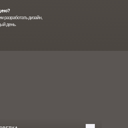
дею?
 разработать дизайн,
ый день.